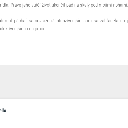
krídla. Práve jeho vtáčí život ukončil pád na skaly pod mojimi nohami
ub mal páchať samovraždu? Intenzívnejšie som sa zahľadela do 
duktívnejšieho na práci...
llo.