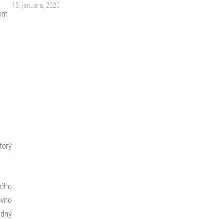
15. januára, 2023
som
torý
bého
ovno
edný