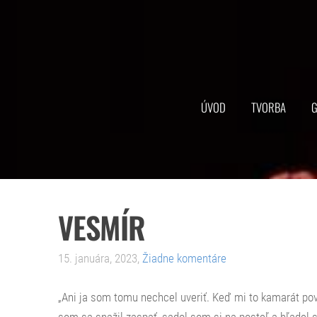
ÚVOD
TVORBA
G
VESMÍR
15. januára, 2023,
Žiadne komentáre
„Ani ja som tomu nechcel uveriť. Keď mi to kamarát pov
som sa snažil zaspať, sadol som si na posteľ a hľadel 