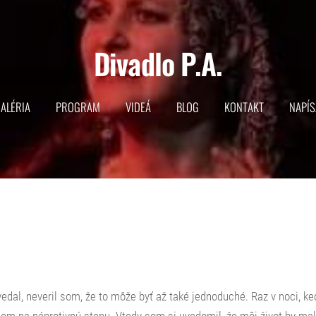
Divadlo P.A.
ALÉRIA
PROGRAM
VIDEÁ
BLOG
KONTAKT
NAPÍS
edal, neveril som, že to môže byť až také jednoduché. Raz v noci, k
som na náprotivnú stenu. Vtedy som si uvedomil, že môj život by mal