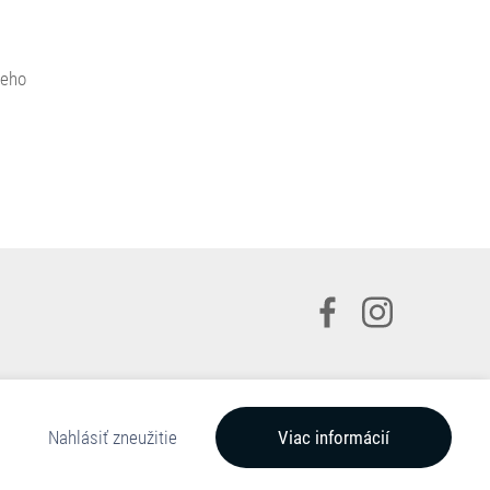
.
jeho
Nahlásiť zneužitie
Viac informácií