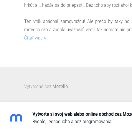
hrkút a... hádže sa do priepasti. Bez toho aby roztiahol 
Ten vták spáchal samovraždu! Ale prečo by taký hol
mŕtveho oka a začala uvažovať, veď i tak nemám nič pro
Čítať viac »
Vytvorené cez
Mozello
.
Vytvorte si svoj web alebo online obchod cez Moze
Rýchlo, jednoducho a bez programovania.