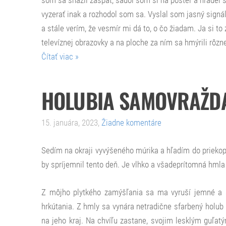
vyzerať inak a rozhodol som sa. Vyslal som jasný signá
a stále verím, že vesmír mi dá to, o čo žiadam. Ja si t
televíznej obrazovky a na ploche za ním sa hmýrili rôzne
Čítať viac »
HOLUBIA SAMOVRAŽD
15. januára, 2023,
Žiadne komentáre
Sedím na okraji vyvýšeného múrika a hľadím do priekop
by spríjemnil tento deň. Je vlhko a všadeprítomná hmla
Z môjho plytkého zamýšľania sa ma vyruší jemné a s
hrkútania. Z hmly sa vynára netradične sfarbený holub
na jeho kraj. Na chvíľu zastane, svojim lesklým guľa