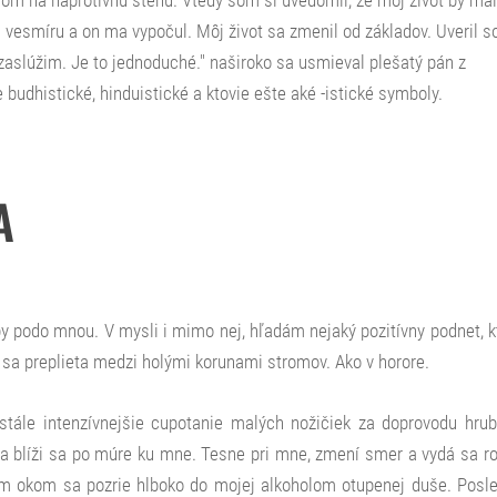
l vesmíru a on ma vypočul. Môj život sa zmenil od základov. Uveril 
o zaslúžim. Je to jednoduché." naširoko sa usmieval plešatý pán z
 budhistické, hinduistické a ktovie ešte aké -istické symboly.
A
y podo mnou. V mysli i mimo nej, hľadám nejaký pozitívny podnet, k
 sa preplieta medzi holými korunami stromov. Ako v horore.
tále intenzívnejšie cupotanie malých nožičiek za doprovodu hru
 a blíži sa po múre ku mne. Tesne pri mne, zmení smer a vydá sa r
tým okom sa pozrie hlboko do mojej alkoholom otupenej duše. Posl