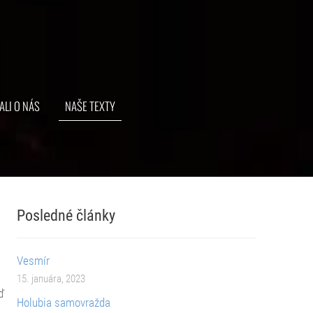
ALI O NÁS
NAŠE TEXTY
Posledné články
Vesmír
15. januára, 2023
eď
Holubia samovražda